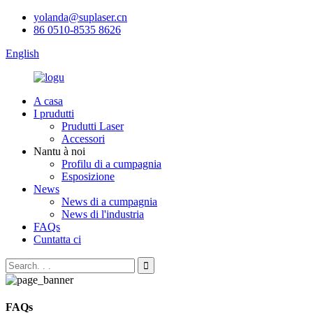
yolanda@suplaser.cn
86 0510-8535 8626
English
A casa
I prudutti
Prudutti Laser
Accessori
Nantu à noi
Profilu di a cumpagnia
Esposizione
News
News di a cumpagnia
News di l'industria
FAQs
Cuntatta ci
FAQs