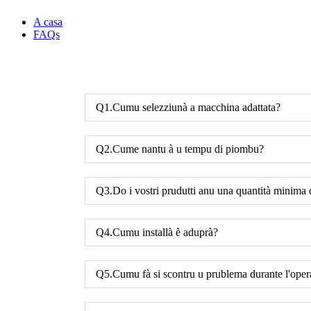
A casa
FAQs
Q1.Cumu selezziunà a macchina adattata?
Q2.Cume nantu à u tempu di piombu?
Q3.Do i vostri prudutti anu una quantità minima 
Q4.Cumu installà è aduprà?
Q5.Cumu fà si scontru u prublema durante l'oper