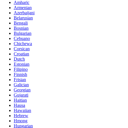
Amharic
Armenian
Azerbaijani
Belarusian
Bengali
Bosnian
Bulgarian
Cebuano
Chichewa
Corsican
Croatian
Dutch
Estonian
Filipino
Finnish
Frisian
Galician
Georgian
Gujarati
Haitian
Hausa
Hawaiian
Hebrew
Hmong
Hungarian