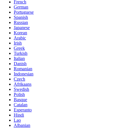
French
German
Portuguese
Spanish
Russian
Japanese
Korean
Arabic
Irish
Greek
Turkish
Italian
Danish
Romanian
Indonesian
Czech
Afrikaans
Swedish
Polish
Basque
Catalan
Esperanto
Hindi
Lao
Albanian