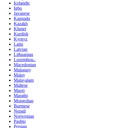
Icelandic
Igbo
Javanese
Kannada
Kazakh
Khmer
Kurdish
Kyrgyz
Latin
Latvian
Lithuanian
Luxembou..
Macedonian
Malagasy
Malay
Malayalam
Maltese
Maori
Marathi
Mongolian
Burmese
Nepali
Norwegian
Pashto
Persian